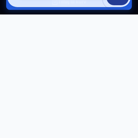
Tilføj til kurv
Tilmeld vores nyhedsbrev
Få eksklusive tilbud og tech-tips direkte i din
indbakke.
Tilmeld
Afmeld til enhver tid.