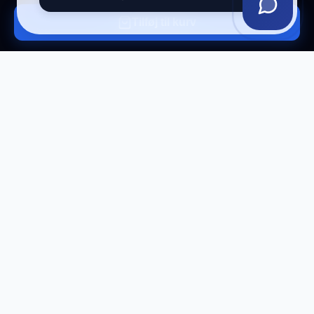
Tilføj til kurv
Tilmeld vores nyhedsbrev
Få eksklusive tilbud og tech-tips direkte i din
indbakke.
Tilmeld
Afmeld til enhver tid.