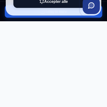
Accepter alle
Tilføj til kurv
Tilmeld vores nyhedsbrev
Få eksklusive tilbud og tech-tips direkte i din
indbakke.
Tilmeld