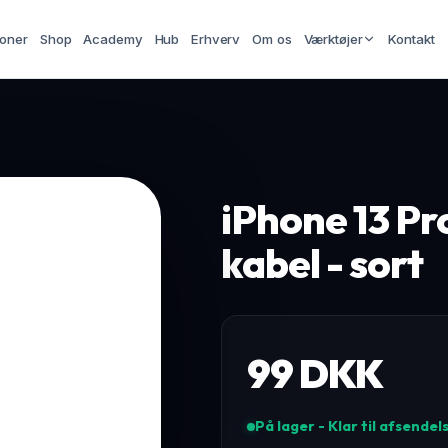
ioner
Shop
Academy
Hub
Erhverv
Om os
Værktøjer
Kontakt
iPhone 13 Pr
kabel - sort
99
DKK
På lager - Klar til afsendel