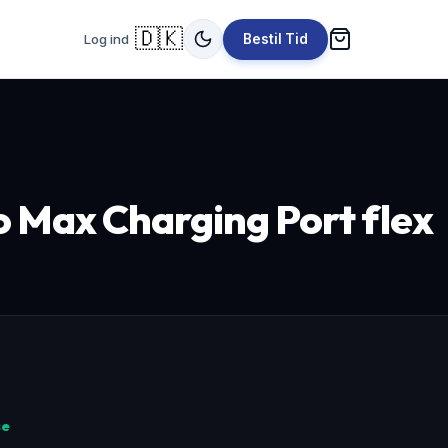
🇩🇰
Log ind
Bestil Tid
o Max Charging Port flex
se