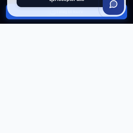
Tilføj til kurv
Tilmeld vores nyhedsbrev
Få eksklusive tilbud og tech-tips direkte i din
indbakke.
Tilmeld