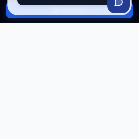
Tilføj til kurv
Tilmeld vores nyhedsbrev
Få eksklusive tilbud og tech-tips direkte i din
indbakke.
Tilmeld
Afmeld til enhver tid.