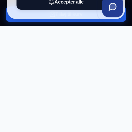
Accepter alle
Tilføj til kurv
Tilmeld vores nyhedsbrev
Få eksklusive tilbud og tech-tips direkte i din
indbakke.
Tilmeld