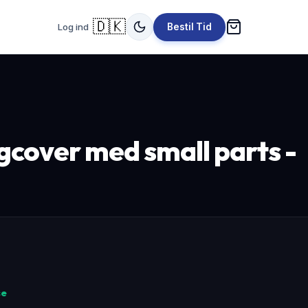
🇩🇰
Log ind
Bestil Tid
gcover med small parts -
se