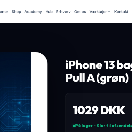
ioner
Shop
Academy
Hub
Erhverv
Om os
Værktøjer
Kontakt
iPhone 13 ba
Pull A (grøn)
1029
DKK
På lager - Klar til afsendel