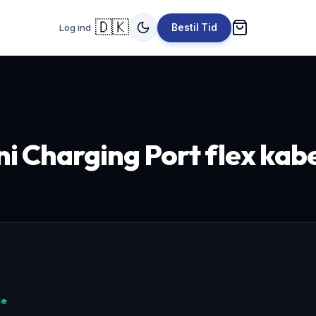
🇩🇰
Log ind
Bestil Tid
ni Charging Port flex kab
se