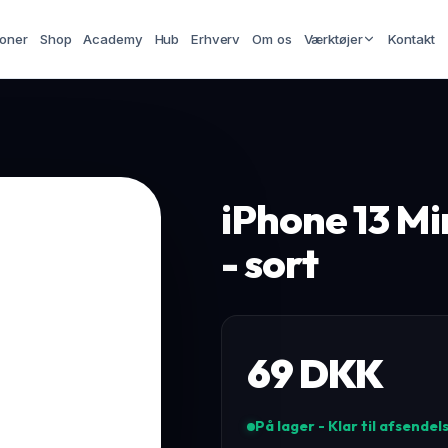
ioner
Shop
Academy
Hub
Erhverv
Om os
Værktøjer
Kontakt
iPhone 13 Mi
- sort
69
DKK
På lager - Klar til afsendel