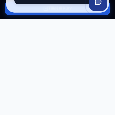
Tilføj til kurv
Tilmeld vores nyhedsbrev
Få eksklusive tilbud og tech-tips direkte i din
indbakke.
Tilmeld
Afmeld til enhver tid.