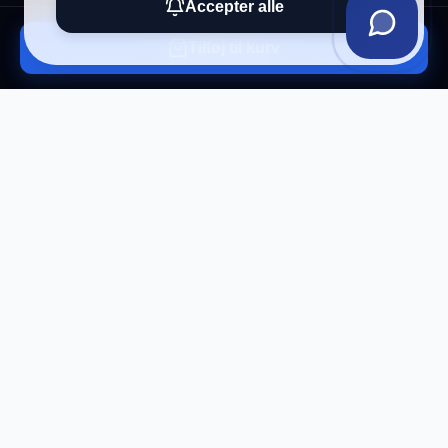
Accepter alle
Tilføj til kurv
Tilmeld vores nyhedsbrev
Få eksklusive tilbud og tech-tips direkte i din
indbakke.
Tilmeld