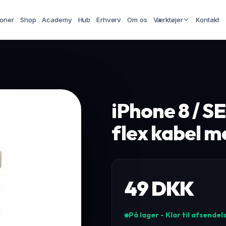
ioner
Shop
Academy
Hub
Erhverv
Om os
Værktøjer
Kontakt
iPhone 8 / S
flex kabel m
49
DKK
På lager - Klar til afsendel