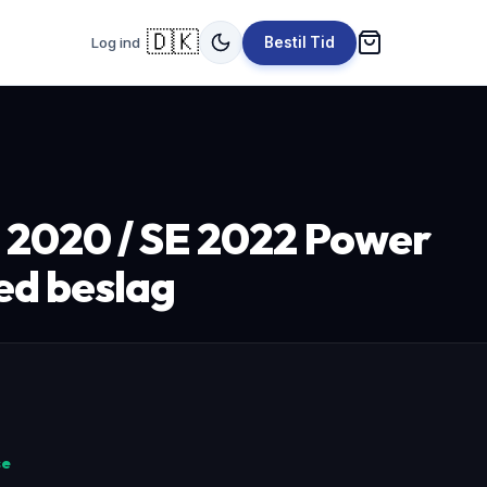
🇩🇰
Log ind
Bestil Tid
E 2020 / SE 2022 Power
ed beslag
se