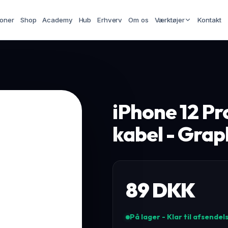
ioner
Shop
Academy
Hub
Erhverv
Om os
Værktøjer
Kontakt
iPhone 12 Pr
kabel - Grap
89
DKK
På lager - Klar til afsendel