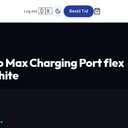
🇩🇰
Log ind
Bestil Tid
o Max Charging Port flex
hite
se