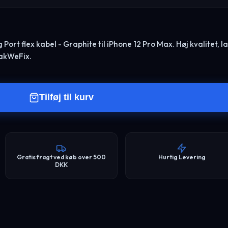
ort flex kabel - Graphite til iPhone 12 Pro Max. Høj kvalitet, l
eakWeFix.
Tilføj til kurv
Gratis fragt ved køb over 500
Hurtig Levering
DKK