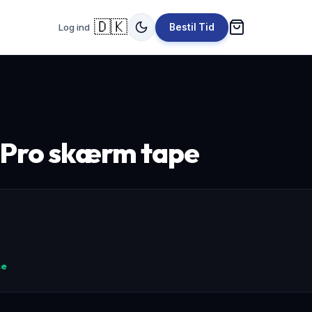
🇩🇰
Log ind
Bestil Tid
2 Pro skærm tape
se