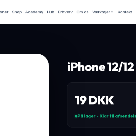
ioner
Shop
Academy
Hub
Erhverv
Om os
Værktøjer
Kontakt
iPhone 12/1
19
DKK
På lager - Klar til afsendel