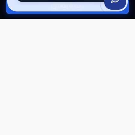
Tilføj til kurv
Tilmeld vores nyhedsbrev
Få eksklusive tilbud og tech-tips direkte i din
indbakke.
Tilmeld
Afmeld til enhver tid.