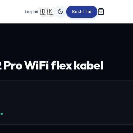
🇩🇰
Log ind
Bestil Tid
2 Pro WiFi flex kabel
se