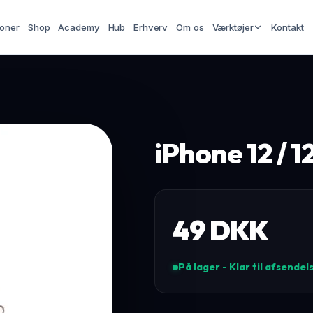
ioner
Shop
Academy
Hub
Erhverv
Om os
Værktøjer
Kontakt
iPhone 12 / 1
49
DKK
På lager - Klar til afsendel