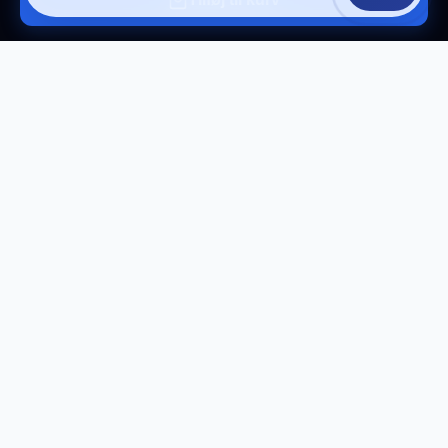
Tilmeld vores nyhedsbrev
Få eksklusive tilbud og tech-tips direkte i din
indbakke.
Tilmeld
Afmeld til enhver tid.