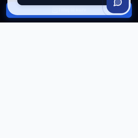
Tilføj til kurv
Tilmeld vores nyhedsbrev
Få eksklusive tilbud og tech-tips direkte i din
indbakke.
Tilmeld
Afmeld til enhver tid.