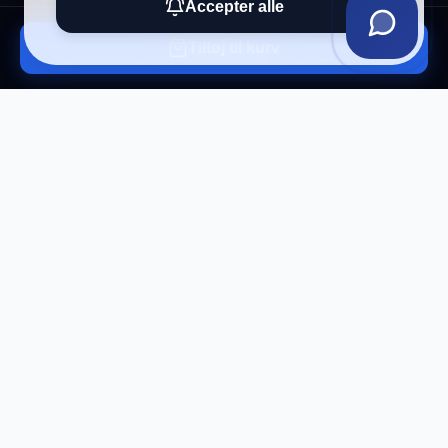
Accepter alle
Tilføj til kurv
Tilmeld vores nyhedsbrev
Få eksklusive tilbud og tech-tips direkte i din
indbakke.
Tilmeld