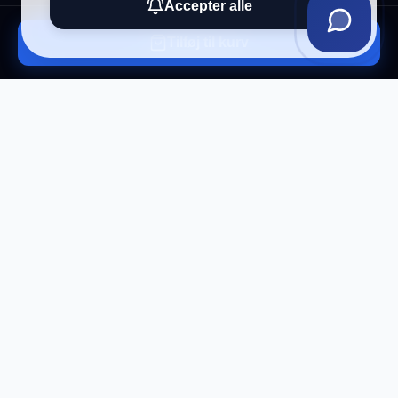
Accepter alle
Tilføj til kurv
Tilmeld vores nyhedsbrev
Få eksklusive tilbud og tech-tips direkte i din
indbakke.
Tilmeld