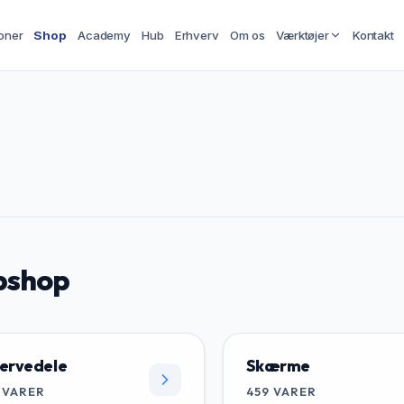
oner
Shop
Academy
Hub
Erhverv
Om os
Værktøjer
Kontakt
shop
ervedele
Skærme
VARER
459
VARER