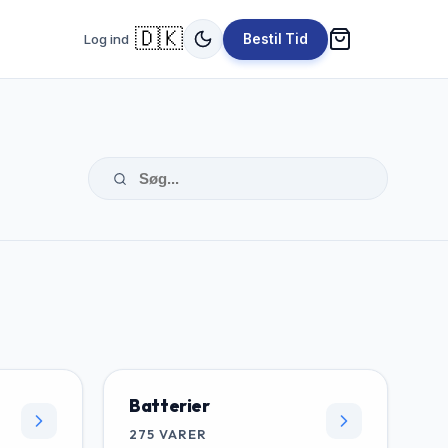
🇩🇰
Log ind
Bestil Tid
Batterier
275
VARER