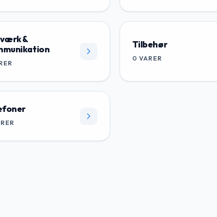
værk &
Tilbehør
munikation
0
VARER
RER
efoner
ARER