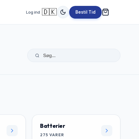
🇩🇰
Log ind
Bestil Tid
Batterier
275
VARER