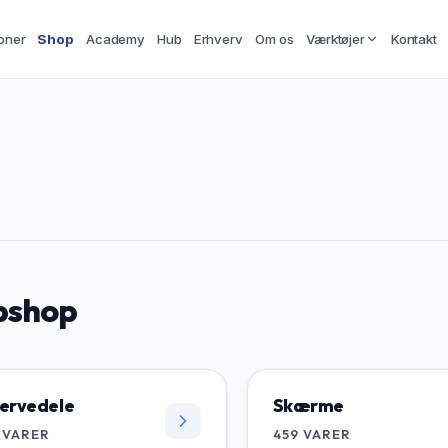
oner
Shop
Academy
Hub
Erhverv
Om os
Værktøjer
Kontakt
shop
ervedele
Skærme
VARER
459
VARER