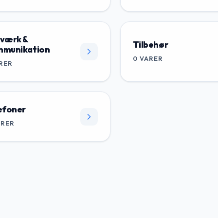
værk &
Tilbehør
munikation
0
VARER
RER
efoner
ARER