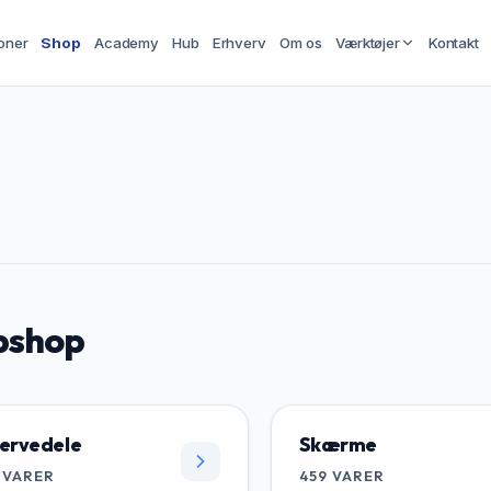
oner
Shop
Academy
Hub
Erhverv
Om os
Værktøjer
Kontakt
shop
ervedele
Skærme
VARER
459
VARER