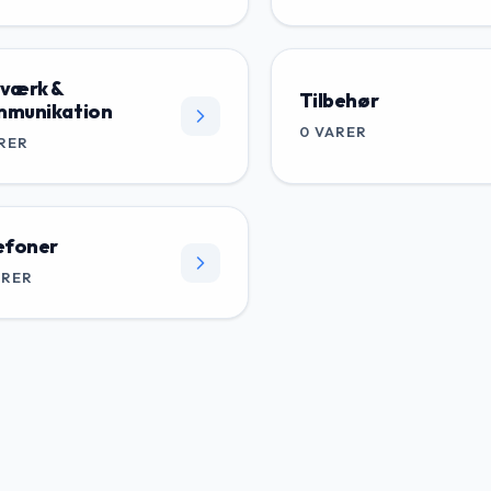
værk &
Tilbehør
munikation
0
VARER
RER
efoner
ARER