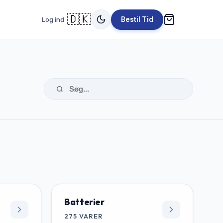
🇩🇰
Log ind
Bestil Tid
Batterier
275
VARER