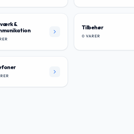
værk &
Tilbehør
munikation
0
VARER
RER
efoner
ARER