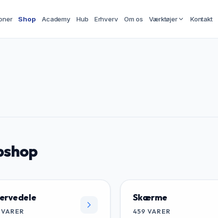
oner
Shop
Academy
Hub
Erhverv
Om os
Værktøjer
Kontakt
shop
ervedele
Skærme
VARER
459
VARER