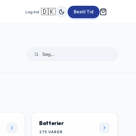
🇩🇰
Log ind
Bestil Tid
Batterier
275
VARER