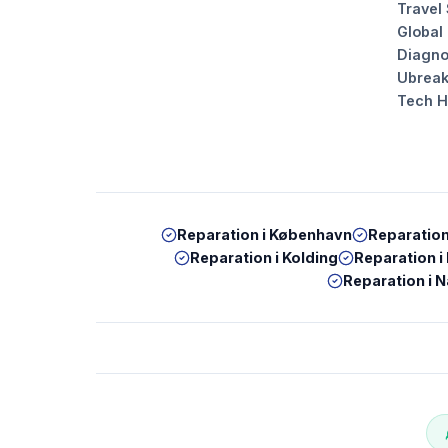
Travel
Global
Diagno
Ubrea
Tech 
Reparation i
København
Reparation
Reparation i
Kolding
Reparation i
Reparation i
N