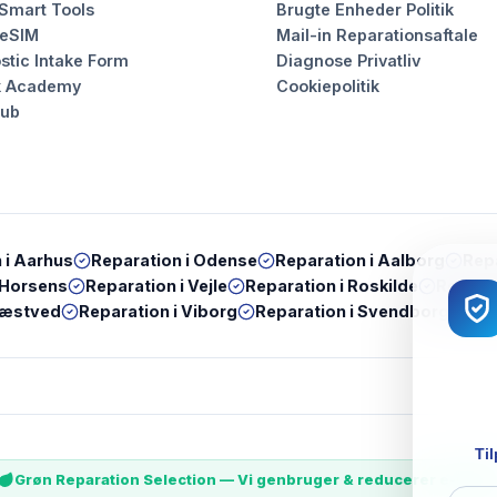
 Smart Tools
Brugte Enheder Politik
 eSIM
Mail-in Reparationsaftale
stic Intake Form
Diagnose Privatliv
k Academy
Cookiepolitik
Hub
 i
Aarhus
Reparation i
Odense
Reparation i
Aalborg
Repa
Horsens
Reparation i
Vejle
Reparation i
Roskilde
Reparat
æstved
Reparation i
Viborg
Reparation i
Svendborg
Rep
Til
Grøn Reparation Selection — Vi genbruger & reducerer e-wast