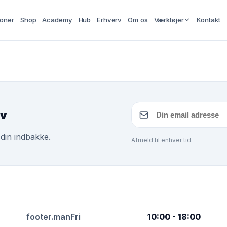
ioner
Shop
Academy
Hub
Erhverv
Om os
Værktøjer
Kontakt
ev
 din indbakke.
Afmeld til enhver tid.
footer.manFri
10:00 - 18:00