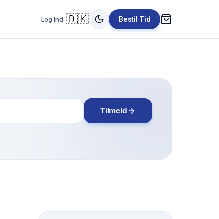
🇩🇰
Log ind
Bestil Tid
Tilmeld