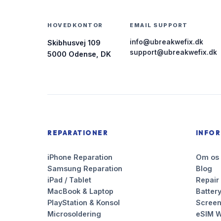
HOVEDKONTOR
EMAIL SUPPORT
info@ubreakwefix.dk
Skibhusvej 109
support@ubreakwefix.dk
5000 Odense, DK
REPARATIONER
INFO
iPhone Reparation
Om os
Samsung Reparation
Blog
iPad / Tablet
Repair
MacBook & Laptop
Battery
PlayStation & Konsol
Scree
Microsoldering
eSIM W