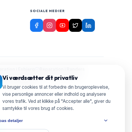
SOCIALE MEDIER
ration i
Esbjerg
Reparation i
Randers
ion i
Herning
Reparation i
Silkeborg
Vi værdsætter dit privatliv
aration i
Nyborg
Vi bruger cookies til at forbedre din brugeroplevelse,
vise personlige annoncer eller indhold og analysere
vores trafik. Ved at klikke på "Accepter alle", giver du
samtykke til vores brug af cookies.
pas detaljer
e