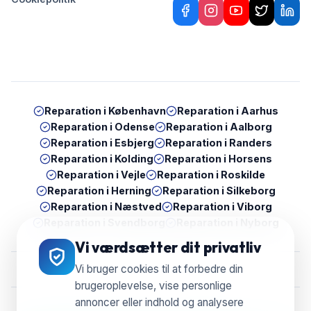
Reparation i
København
Reparation i
Aarhus
Reparation i
Odense
Reparation i
Aalborg
Reparation i
Esbjerg
Reparation i
Randers
Reparation i
Kolding
Reparation i
Horsens
Reparation i
Vejle
Reparation i
Roskilde
Reparation i
Herning
Reparation i
Silkeborg
Reparation i
Næstved
Reparation i
Viborg
Reparation i
Svendborg
Reparation i
Nyborg
Vi værdsætter dit privatliv
Vi bruger cookies til at forbedre din
brugeroplevelse, vise personlige
annoncer eller indhold og analysere