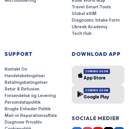
Microsoldering
eSIM World Map
Travel Smart Tools
Global eSIM
Diagnostic Intake Form
Ubreak Academy
Tech Hub
SUPPORT
DOWNLOAD APP
Kontakt Os
COMING SOON
Handelsbetingelser
App Store
Betalingsbetingelser
Retur & Refusion
COMING SOON
Forsendelse og Levering
Google Play
Persondatapolitik
Brugte Enheder Politik
Mail-in Reparationsaftale
SOCIALE MEDIER
Diagnose Privatliv
Cookiepolitik