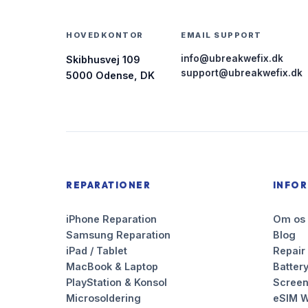
HOVEDKONTOR
EMAIL SUPPORT
info@ubreakwefix.dk
Skibhusvej 109
support@ubreakwefix.dk
5000 Odense, DK
REPARATIONER
INFO
iPhone Reparation
Om os
Samsung Reparation
Blog
iPad / Tablet
Repair
MacBook & Laptop
Battery
PlayStation & Konsol
Scree
Microsoldering
eSIM W