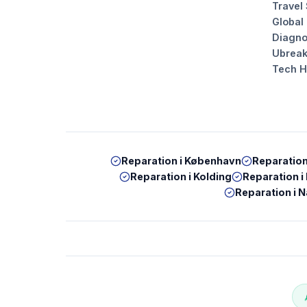
Travel
Global
Diagno
Ubrea
Tech 
Reparation i
København
Reparation
Reparation i
Kolding
Reparation i
Reparation i
N