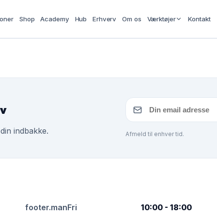
ioner
Shop
Academy
Hub
Erhverv
Om os
Værktøjer
Kontakt
ev
 din indbakke.
Afmeld til enhver tid.
footer.manFri
10:00 - 18:00