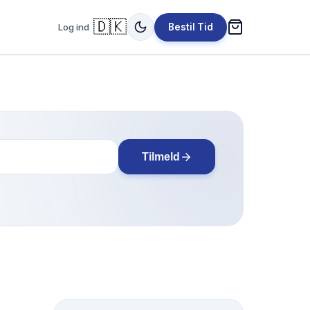
🇩🇰
Log ind
Bestil Tid
Tilmeld