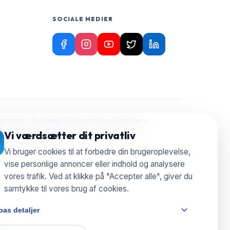
SOCIALE MEDIER
ration i
Esbjerg
Reparation i
Randers
ion i
Herning
Reparation i
Silkeborg
Vi værdsætter dit privatliv
aration i
Nyborg
Vi bruger cookies til at forbedre din brugeroplevelse,
vise personlige annoncer eller indhold og analysere
vores trafik. Ved at klikke på "Accepter alle", giver du
samtykke til vores brug af cookies.
pas detaljer
e