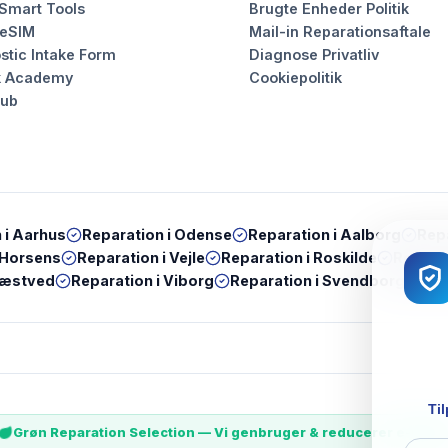
 Smart Tools
Brugte Enheder Politik
 eSIM
Mail-in Reparationsaftale
stic Intake Form
Diagnose Privatliv
k Academy
Cookiepolitik
Hub
 i
Aarhus
Reparation i
Odense
Reparation i
Aalborg
Repa
Horsens
Reparation i
Vejle
Reparation i
Roskilde
Reparat
æstved
Reparation i
Viborg
Reparation i
Svendborg
Rep
Til
Grøn Reparation Selection — Vi genbruger & reducerer e-wast