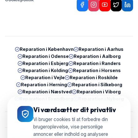
Reparation i
København
Reparation i
Aarhus
Reparation i
Odense
Reparation i
Aalborg
Reparation i
Esbjerg
Reparation i
Randers
Reparation i
Kolding
Reparation i
Horsens
Reparation i
Vejle
Reparation i
Roskilde
Reparation i
Herning
Reparation i
Silkeborg
Reparation i
Næstved
Reparation i
Viborg
Reparation i
Svendborg
Reparation i
Nyborg
Vi værdsætter dit privatliv
Vi bruger cookies til at forbedre din
brugeroplevelse, vise personlige
annoncer eller indhold og analysere