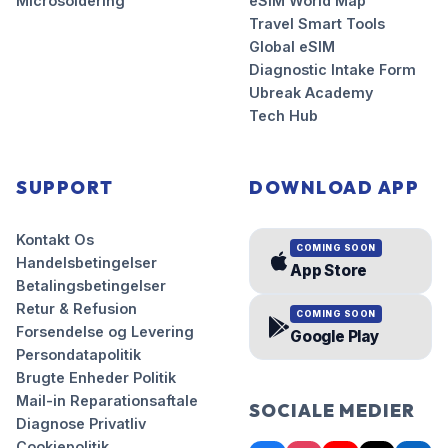
Microsoldering
eSIM World Map
Travel Smart Tools
Global eSIM
Diagnostic Intake Form
Ubreak Academy
Tech Hub
SUPPORT
DOWNLOAD APP
Kontakt Os
COMING SOON
Handelsbetingelser
App Store
Betalingsbetingelser
Retur & Refusion
COMING SOON
Forsendelse og Levering
Google Play
Persondatapolitik
Brugte Enheder Politik
Mail-in Reparationsaftale
SOCIALE MEDIER
Diagnose Privatliv
Cookiepolitik