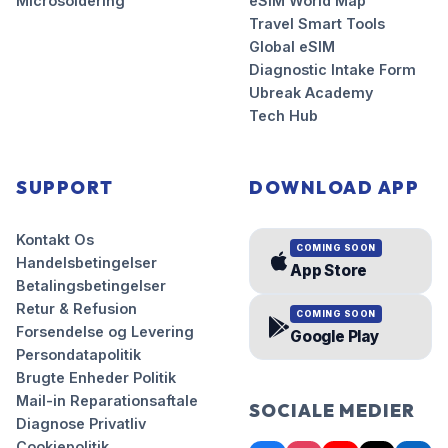
Microsoldering
eSIM World Map
Travel Smart Tools
Global eSIM
Diagnostic Intake Form
Ubreak Academy
Tech Hub
SUPPORT
DOWNLOAD APP
Kontakt Os
COMING SOON
Handelsbetingelser
App Store
Betalingsbetingelser
Retur & Refusion
COMING SOON
Forsendelse og Levering
Google Play
Persondatapolitik
Brugte Enheder Politik
Mail-in Reparationsaftale
SOCIALE MEDIER
Diagnose Privatliv
Cookiepolitik