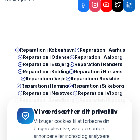
Reparation i
København
Reparation i
Aarhus
Reparation i
Odense
Reparation i
Aalborg
Reparation i
Esbjerg
Reparation i
Randers
Reparation i
Kolding
Reparation i
Horsens
Reparation i
Vejle
Reparation i
Roskilde
Reparation i
Herning
Reparation i
Silkeborg
Reparation i
Næstved
Reparation i
Viborg
Reparation i
Svendborg
Reparation i
Nyborg
Vi værdsætter dit privatliv
Vi bruger cookies til at forbedre din
brugeroplevelse, vise personlige
annoncer eller indhold og analysere