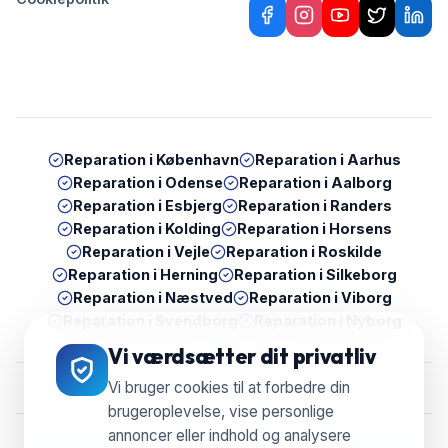
Reparation i
København
Reparation i
Aarhus
Reparation i
Odense
Reparation i
Aalborg
Reparation i
Esbjerg
Reparation i
Randers
Reparation i
Kolding
Reparation i
Horsens
Reparation i
Vejle
Reparation i
Roskilde
Reparation i
Herning
Reparation i
Silkeborg
Reparation i
Næstved
Reparation i
Viborg
Reparation i
Svendborg
Reparation i
Nyborg
Vi værdsætter dit privatliv
Vi bruger cookies til at forbedre din
brugeroplevelse, vise personlige
annoncer eller indhold og analysere