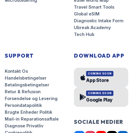
Microsoldering
eSIM World Map
Travel Smart Tools
Global eSIM
Diagnostic Intake Form
Ubreak Academy
Tech Hub
SUPPORT
DOWNLOAD APP
Kontakt Os
COMING SOON
Handelsbetingelser
App Store
Betalingsbetingelser
Retur & Refusion
COMING SOON
Forsendelse og Levering
Google Play
Persondatapolitik
Brugte Enheder Politik
Mail-in Reparationsaftale
SOCIALE MEDIER
Diagnose Privatliv
Cookiepolitik