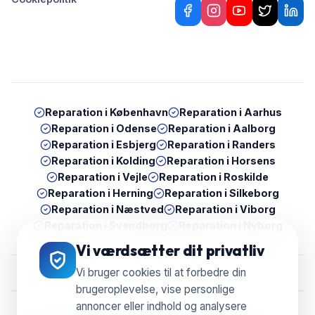
Reparation i
København
Reparation i
Aarhus
Reparation i
Odense
Reparation i
Aalborg
Reparation i
Esbjerg
Reparation i
Randers
Reparation i
Kolding
Reparation i
Horsens
Reparation i
Vejle
Reparation i
Roskilde
Reparation i
Herning
Reparation i
Silkeborg
Reparation i
Næstved
Reparation i
Viborg
Reparation i
Svendborg
Reparation i
Nyborg
Vi værdsætter dit privatliv
Vi bruger cookies til at forbedre din
brugeroplevelse, vise personlige
annoncer eller indhold og analysere