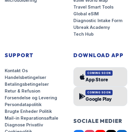
Microsoldering
eSIM World Map
Travel Smart Tools
Global eSIM
Diagnostic Intake Form
Ubreak Academy
Tech Hub
SUPPORT
DOWNLOAD APP
Kontakt Os
COMING SOON
Handelsbetingelser
App Store
Betalingsbetingelser
Retur & Refusion
COMING SOON
Forsendelse og Levering
Google Play
Persondatapolitik
Brugte Enheder Politik
Mail-in Reparationsaftale
SOCIALE MEDIER
Diagnose Privatliv
Cookiepolitik