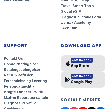
Microsoldering
eSIM World Map
Travel Smart Tools
Global eSIM
Diagnostic Intake Form
Ubreak Academy
Tech Hub
SUPPORT
DOWNLOAD APP
Kontakt Os
COMING SOON
Handelsbetingelser
App Store
Betalingsbetingelser
Retur & Refusion
COMING SOON
Forsendelse og Levering
Google Play
Persondatapolitik
Brugte Enheder Politik
Mail-in Reparationsaftale
SOCIALE MEDIER
Diagnose Privatliv
Cookiepolitik