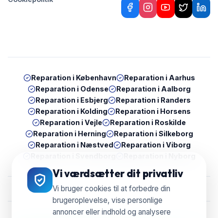
Reparation i
København
Reparation i
Aarhus
Reparation i
Odense
Reparation i
Aalborg
Reparation i
Esbjerg
Reparation i
Randers
Reparation i
Kolding
Reparation i
Horsens
Reparation i
Vejle
Reparation i
Roskilde
Reparation i
Herning
Reparation i
Silkeborg
Reparation i
Næstved
Reparation i
Viborg
Reparation i
Svendborg
Reparation i
Nyborg
Vi værdsætter dit privatliv
Vi bruger cookies til at forbedre din
brugeroplevelse, vise personlige
annoncer eller indhold og analysere