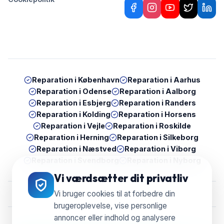
Reparation i
København
Reparation i
Aarhus
Reparation i
Odense
Reparation i
Aalborg
Reparation i
Esbjerg
Reparation i
Randers
Reparation i
Kolding
Reparation i
Horsens
Reparation i
Vejle
Reparation i
Roskilde
Reparation i
Herning
Reparation i
Silkeborg
Reparation i
Næstved
Reparation i
Viborg
Reparation i
Svendborg
Reparation i
Nyborg
Vi værdsætter dit privatliv
Vi bruger cookies til at forbedre din
brugeroplevelse, vise personlige
annoncer eller indhold og analysere