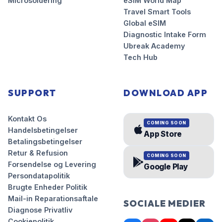
Microsoldering
eSIM World Map
Travel Smart Tools
Global eSIM
Diagnostic Intake Form
Ubreak Academy
Tech Hub
SUPPORT
DOWNLOAD APP
Kontakt Os
COMING SOON
Handelsbetingelser
App Store
Betalingsbetingelser
Retur & Refusion
COMING SOON
Forsendelse og Levering
Google Play
Persondatapolitik
Brugte Enheder Politik
Mail-in Reparationsaftale
SOCIALE MEDIER
Diagnose Privatliv
Cookiepolitik