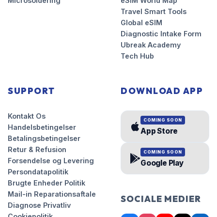
Microsoldering
eSIM World Map
Travel Smart Tools
Global eSIM
Diagnostic Intake Form
Ubreak Academy
Tech Hub
SUPPORT
DOWNLOAD APP
Kontakt Os
COMING SOON
Handelsbetingelser
App Store
Betalingsbetingelser
Retur & Refusion
COMING SOON
Forsendelse og Levering
Google Play
Persondatapolitik
Brugte Enheder Politik
Mail-in Reparationsaftale
SOCIALE MEDIER
Diagnose Privatliv
Cookiepolitik