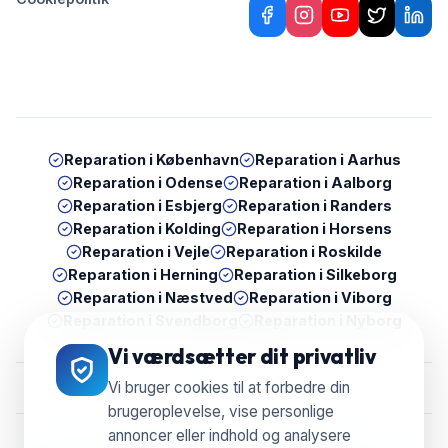
Reparation i
København
Reparation i
Aarhus
Reparation i
Odense
Reparation i
Aalborg
Reparation i
Esbjerg
Reparation i
Randers
Reparation i
Kolding
Reparation i
Horsens
Reparation i
Vejle
Reparation i
Roskilde
Reparation i
Herning
Reparation i
Silkeborg
Reparation i
Næstved
Reparation i
Viborg
Reparation i
Svendborg
Reparation i
Nyborg
Vi værdsætter dit privatliv
Vi bruger cookies til at forbedre din
brugeroplevelse, vise personlige
annoncer eller indhold og analysere