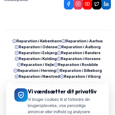
Reparation i
København
Reparation i
Aarhus
Reparation i
Odense
Reparation i
Aalborg
Reparation i
Esbjerg
Reparation i
Randers
Reparation i
Kolding
Reparation i
Horsens
Reparation i
Vejle
Reparation i
Roskilde
Reparation i
Herning
Reparation i
Silkeborg
Reparation i
Næstved
Reparation i
Viborg
Reparation i
Svendborg
Reparation i
Nyborg
Vi værdsætter dit privatliv
Vi bruger cookies til at forbedre din
brugeroplevelse, vise personlige
annoncer eller indhold og analysere