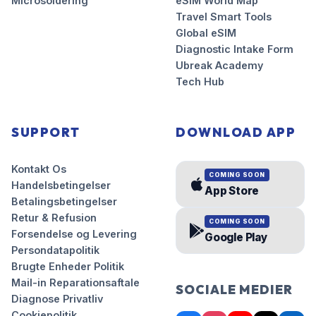
Microsoldering
eSIM World Map
Travel Smart Tools
Global eSIM
Diagnostic Intake Form
Ubreak Academy
Tech Hub
SUPPORT
DOWNLOAD APP
Kontakt Os
COMING SOON
Handelsbetingelser
App Store
Betalingsbetingelser
Retur & Refusion
COMING SOON
Forsendelse og Levering
Google Play
Persondatapolitik
Brugte Enheder Politik
Mail-in Reparationsaftale
SOCIALE MEDIER
Diagnose Privatliv
Cookiepolitik