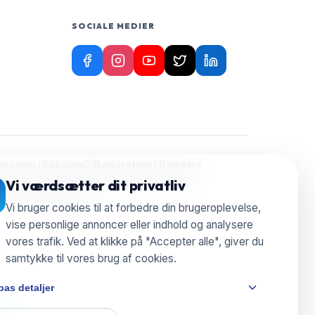
SOCIALE MEDIER
ration i
Esbjerg
Reparation i
Randers
ion i
Herning
Reparation i
Silkeborg
Vi værdsætter dit privatliv
aration i
Nyborg
Vi bruger cookies til at forbedre din brugeroplevelse,
vise personlige annoncer eller indhold og analysere
vores trafik. Ved at klikke på "Accepter alle", giver du
samtykke til vores brug af cookies.
pas detaljer
e