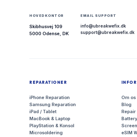
HOVEDKONTOR
EMAIL SUPPORT
info@ubreakwefix.dk
Skibhusvej 109
support@ubreakwefix.dk
5000 Odense, DK
REPARATIONER
INFO
iPhone Reparation
Om os
Samsung Reparation
Blog
iPad / Tablet
Repair
MacBook & Laptop
Battery
PlayStation & Konsol
Scree
Microsoldering
eSIM W