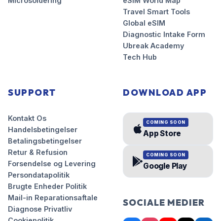
Microsoldering
eSIM World Map
Travel Smart Tools
Global eSIM
Diagnostic Intake Form
Ubreak Academy
Tech Hub
SUPPORT
DOWNLOAD APP
Kontakt Os
COMING SOON
Handelsbetingelser
App Store
Betalingsbetingelser
Retur & Refusion
COMING SOON
Forsendelse og Levering
Google Play
Persondatapolitik
Brugte Enheder Politik
Mail-in Reparationsaftale
SOCIALE MEDIER
Diagnose Privatliv
Cookiepolitik