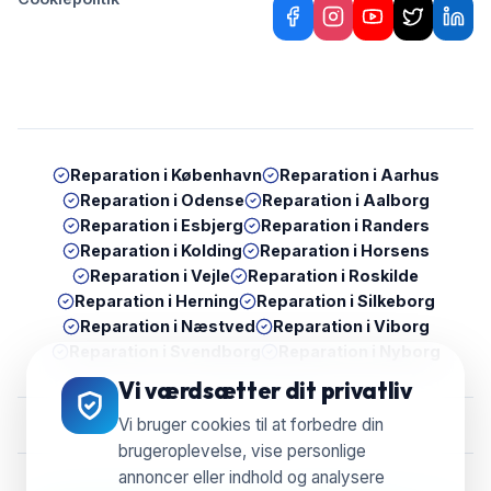
Reparation i
København
Reparation i
Aarhus
Reparation i
Odense
Reparation i
Aalborg
Reparation i
Esbjerg
Reparation i
Randers
Reparation i
Kolding
Reparation i
Horsens
Reparation i
Vejle
Reparation i
Roskilde
Reparation i
Herning
Reparation i
Silkeborg
Reparation i
Næstved
Reparation i
Viborg
Reparation i
Svendborg
Reparation i
Nyborg
Vi værdsætter dit privatliv
Vi bruger cookies til at forbedre din
brugeroplevelse, vise personlige
annoncer eller indhold og analysere