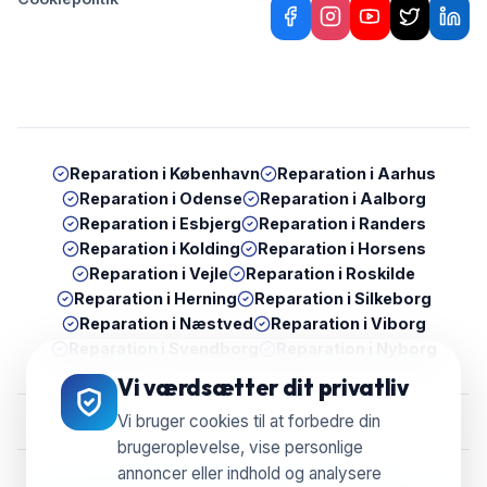
Reparation i
København
Reparation i
Aarhus
Reparation i
Odense
Reparation i
Aalborg
Reparation i
Esbjerg
Reparation i
Randers
Reparation i
Kolding
Reparation i
Horsens
Reparation i
Vejle
Reparation i
Roskilde
Reparation i
Herning
Reparation i
Silkeborg
Reparation i
Næstved
Reparation i
Viborg
Reparation i
Svendborg
Reparation i
Nyborg
Vi værdsætter dit privatliv
Vi bruger cookies til at forbedre din
brugeroplevelse, vise personlige
annoncer eller indhold og analysere