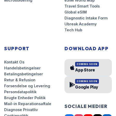
Microsoldering
eSIM World Map
Travel Smart Tools
Global eSIM
Diagnostic Intake Form
Ubreak Academy
Tech Hub
SUPPORT
DOWNLOAD APP
Kontakt Os
COMING SOON
Handelsbetingelser
App Store
Betalingsbetingelser
Retur & Refusion
COMING SOON
Forsendelse og Levering
Google Play
Persondatapolitik
Brugte Enheder Politik
Mail-in Reparationsaftale
SOCIALE MEDIER
Diagnose Privatliv
Cookiepolitik