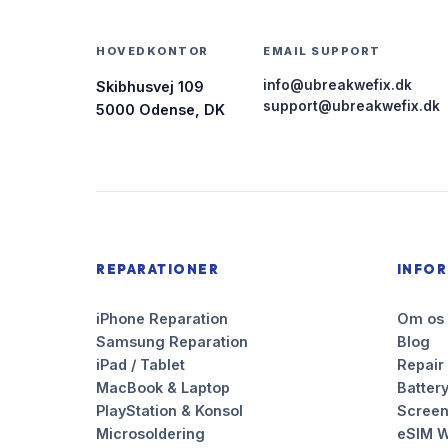
HOVEDKONTOR
EMAIL SUPPORT
info@ubreakwefix.dk
Skibhusvej 109
support@ubreakwefix.dk
5000 Odense, DK
REPARATIONER
INFO
iPhone Reparation
Om os
Samsung Reparation
Blog
iPad / Tablet
Repair
MacBook & Laptop
Battery
PlayStation & Konsol
Scree
Microsoldering
eSIM W