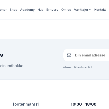
ioner
Shop
Academy
Hub
Erhverv
Om os
Værktøjer
Kontakt
ev
 din indbakke.
Afmeld til enhver tid.
footer.manFri
10:00 - 18:00